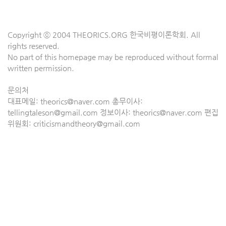
Copyright ⓒ 2004 THEORICS.ORG 한국비평이론학회. All
rights reserved.
No part of this homepage may be reproduced without formal
written permission.
문의처
대표메일: theorics@naver.com 총무이사:
tellingtaleson@gmail.com 정보이사: theorics@naver.com 편집
위원회: criticismandtheory@gmail.com