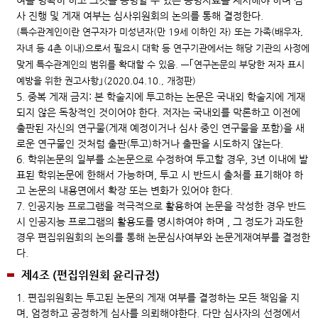
여를 명확히 하고 그것을 증명할 수 있는 증빙자료를 제시해야 하며 심
사 진행 및 게재 여부는 심사위원회의 논의를 통해 결정한다.
(특수관계인이란 연구자가 미성년자(만 19세 이하인 자) 또는 가족(배우자,
자녀 등 4촌 이내)으로서 필요시 대학 등 연구기관에서는 해당 기관의 사정에
맞게 특수관계인의 범위를 확대할 수 있음. ―｢연구논문의 부당한 저자 표시
예방을 위한 권고사항｣(2020.04.10., 개정판)
5. 중복 게재 금지: 본 학술지에 투고하는 논문은 국내외 학술지에 게재
되지 않은 독창적인 것이어야 한다. 저자는 국내외를 막론하고 이전에
출판된 자신의 연구물(게재 예정이거나 심사 중인 연구물을 포함)을 새
로운 연구물인 것처럼 출판(투고)하거나 출판을 시도하지 않는다.
6. 학위논문의 일부를 소논문으로 수정하여 투고할 경우, 3년 이내에 발
표된 학위논문에 한해서 가능하며, 투고 시 반드시 출처를 표기해야 하
고 논문의 내용면에서 확장 또는 변화가 있어야 한다.
7. 인공지능 프로그램을 적극적으로 활용하여 논문을 작성한 경우 반드
시 인공지능 프로그램의 활용도를 명시하여야 하며 , 그 정도가 과도한
경우 편집위원회의 논의를 통해 논문심사여부와 논문게재여부를 결정한
다.
제4조 (편집위원회 윤리규정)
1. 편집위원회는 투고된 논문의 게재 여부를 결정하는 모든 책임을 지
며, 엄정하고 공정하게 심사를 의뢰해야한다. 다만 심사자의 선정에서